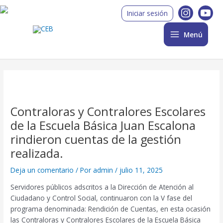
Ir
Post
Main
Iniciar sesión
al
navigation
Menu
contenido
Menú
Contraloras y Contralores Escolares
de la Escuela Básica Juan Escalona
rindieron cuentas de la gestión
realizada.
Deja un comentario
/ Por
admin
/
julio 11, 2025
Servidores públicos adscritos a la Dirección de Atención al
Ciudadano y Control Social, continuaron con la V fase del
programa denominada: Rendición de Cuentas, en esta ocasión
las Contraloras y Contralores Escolares de la Escuela Básica