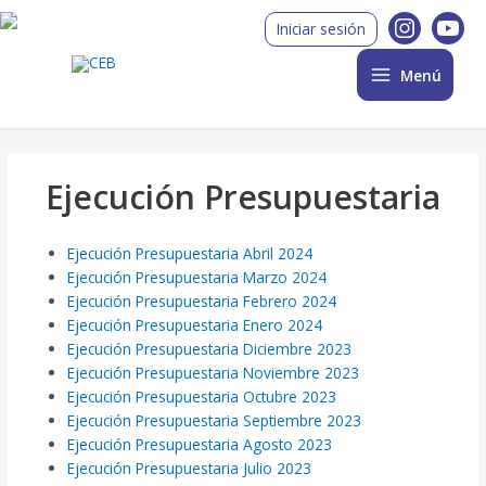
Ir
Main
Iniciar sesión
al
Menu
contenido
Menú
Ejecución Presupuestaria
Ejecución Presupuestaria Abril 2024
Ejecución Presupuestaria Marzo 2024
Ejecución Presupuestaria Febrero 2024
Ejecución Presupuestaria Enero 2024
Ejecución Presupuestaria Diciembre 2023
Ejecución Presupuestaria Noviembre 2023
Ejecución Presupuestaria Octubre 2023
Ejecución Presupuestaria Septiembre 2023
Ejecución Presupuestaria Agosto 2023
Ejecución Presupuestaria Julio 2023