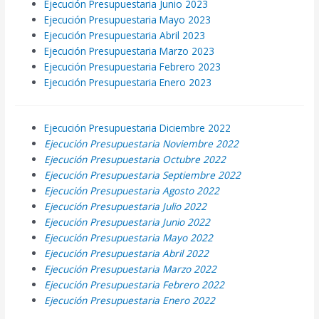
Ejecución Presupuestaria Junio 2023
Ejecución Presupuestaria Mayo 2023
Ejecución Presupuestaria Abril 2023
Ejecución Presupuestaria Marzo 2023
Ejecución Presupuestaria Febrero 2023
Ejecución Presupuestaria Enero 2023
Ejecución Presupuestaria Diciembre 2022
Ejecución Presupuestaria Noviembre 2022
Ejecución Presupuestaria Octubre 2022
Ejecución Presupuestaria Septiembre 2022
Ejecución Presupuestaria Agosto 2022
Ejecución Presupuestaria Julio 2022
Ejecución Presupuestaria Junio 2022
Ejecución Presupuestaria Mayo 2022
Ejecución Presupuestaria Abril 2022
Ejecución Presupuestaria Marzo 2022
Ejecución Presupuestaria Febrero 2022
Ejecución Presupuestaria Enero 2022