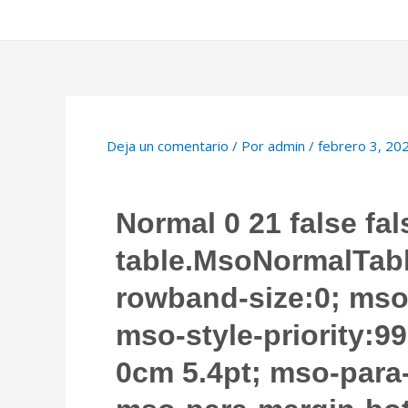
Deja un comentario
/ Por
admin
/
febrero 3, 20
Normal 0 21 false f
table.MsoNormalTabl
rowband-size:0; mso
mso-style-priority:9
0cm 5.4pt; mso-para