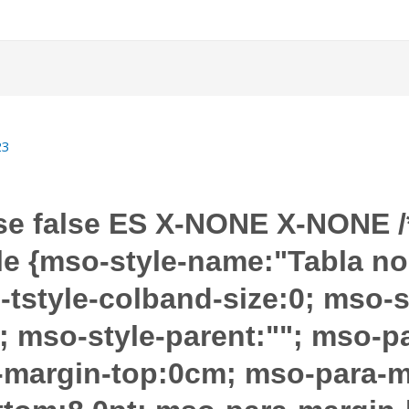
23
alse false ES X-NONE X-NONE
e {mso-style-name:"Tabla nor
-tstyle-colband-size:0; mso-
9; mso-style-parent:""; mso-p
-margin-top:0cm; mso-para-m