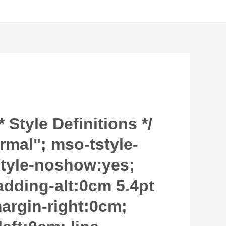
/* Style Definitions */
mal"; mso-tstyle-
style-noshow:yes;
adding-alt:0cm 5.4pt
argin-right:0cm;