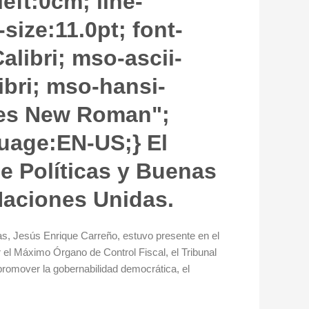
ft:0cm; line-
ize:11.0pt; font-
alibri; mso-ascii-
ibri; mso-hansi-
imes New Roman";
guage:EN-US;} El
de Políticas y Buenas
Naciones Unidas.
nas, Jesús Enrique Carreño, estuvo presente en el
 el Máximo Órgano de Control Fiscal, el Tribunal
promover la gobernabilidad democrática, el