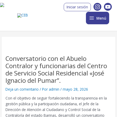
Ir
Post
Main
Iniciar sesión
al
navigation
Menu
contenido
Menú
Conversatorio con el Abuelo
Contralor y funcionarias del Centro
de Servicio Social Residencial «José
Ignacio del Pumar”.
Deja un comentario
/ Por
admin
/
mayo 28, 2026
Con el objetivo de seguir fortaleciendo la transparencia en la
gestión pública y la participación ciudadana, el Jefe de la
Dirección de Atención al Ciudadano y Control Social de la
Contraloría del estado Barinas, desarrolló un conversatorio