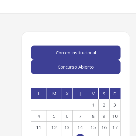
Correo institucional
Concurso Abierto
L
M
X
J
V
S
D
1
2
3
4
5
6
7
8
9
10
11
12
13
14
15
16
17