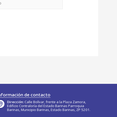
nformación de contacto
Dirección:
Calle Bolívar, frente a la Plaza Zamora,
Edificio Contraloría del Estado Barinas Parroquia
Barinas, Municipio Barinas, Estado Barinas, ZP 5201.