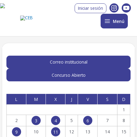
Ir
Main
Iniciar sesión
al
Menu
contenido
Menú
Correo institucional
Concurso Abierto
L
M
X
J
V
S
D
1
2
5
7
8
3
4
6
10
12
13
14
15
9
11