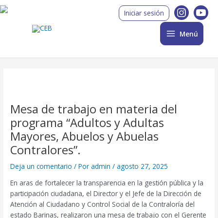
Ir
Post
Main
Iniciar sesión
al
navigation
Menu
contenido
Menú
Mesa de trabajo en materia del
programa “Adultos y Adultas
Mayores, Abuelos y Abuelas
Contralores”.
Deja un comentario
/ Por
admin
/
agosto 27, 2025
En aras de fortalecer la transparencia en la gestión pública y la
participación ciudadana, el Director y el Jefe de la Dirección de
Atención al Ciudadano y Control Social de la Contraloría del
estado Barinas, realizaron una mesa de trabajo con el Gerente