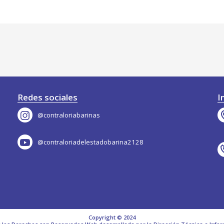
Redes sociales
I
@contraloriabarinas
@contraloriadelestadobarina2128
Copyright © 2024