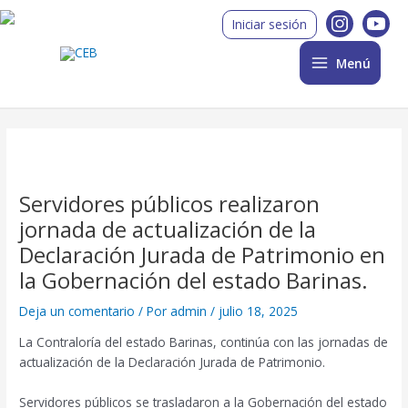
Ir
Post
Main
Iniciar sesión
al
navigation
Menu
contenido
Menú
Servidores públicos realizaron
jornada de actualización de la
Declaración Jurada de Patrimonio en
la Gobernación del estado Barinas.
Deja un comentario
/ Por
admin
/
julio 18, 2025
La Contraloría del estado Barinas, continúa con las jornadas de
actualización de la Declaración Jurada de Patrimonio.
Servidores públicos se trasladaron a la Gobernación del estado